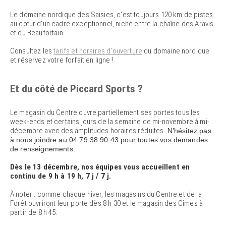
Le domaine nordique des Saisies, c'est toujours 120 km de pistes
au cœur d'un cadre exceptionnel, niché entre la chaîne des Aravis
et du Beaufortain.
Consultez les
tarifs et horaires d'ouverture
du domaine nordique
et réservez votre forfait en ligne !
Et du côté de Piccard Sports ?
Le magasin du Centre ouvre partiellement ses portes tous les
week-ends et certains jours de la semaine de mi-novembre à mi-
décembre avec des amplitudes horaires réduites.
N’hésitez pas
à nous joindre au 04 79 38 90 43 pour toutes vos demandes
de renseignements.
Dès le 13 décembre, nos équipes vous accueillent en
continu de 9 h à 19 h, 7 j / 7 j.
À noter : comme chaque hiver, les magasins du Centre et de la
Forêt ouvriront leur porte dès 8 h 30 et le magasin des Cîmes à
partir de 8 h 45.