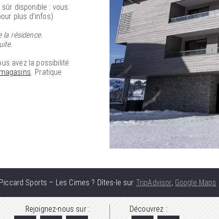
 sûr disponible : vous
pour plus d’infos)
 la résidence.
ite.
us avez la possibilité
s magasins
. Pratique
iccard Sports – Les Cimes ? Dîtes-le sur
TripAdvisor
,
Google Maps
Rejoignez-nous sur :
Découvrez :