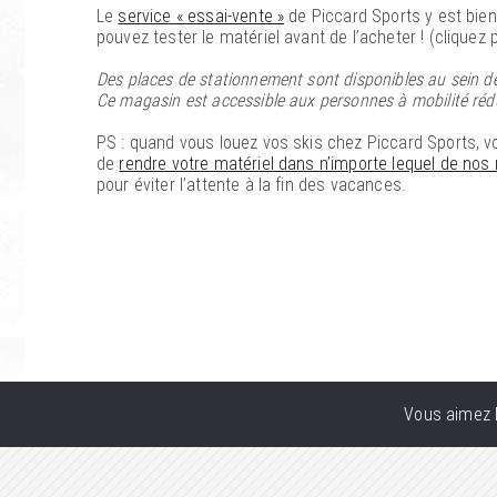
Le
service « essai-vente »
de Piccard Sports y est bien
pouvez tester le matériel avant de l’acheter ! (cliquez 
Des places de stationnement sont disponibles au sein de
Ce magasin est accessible aux personnes à mobilité rédu
PS : quand vous louez vos skis chez Piccard Sports, vo
de
rendre votre matériel dans n’importe lequel de no
pour éviter l’attente à la fin des vacances.
Vous aimez P