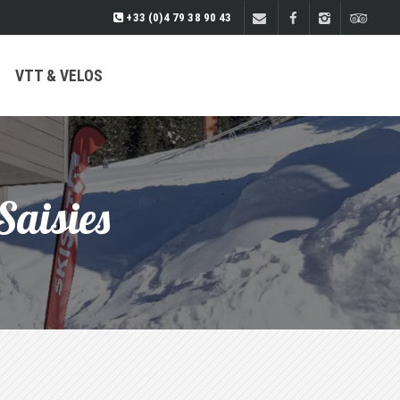
+33 (0)4 79 38 90 43
VTT & VELOS
 Saisies